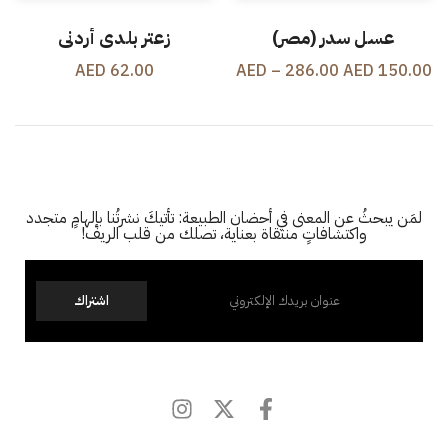
عسل سدر (مصر)
زعتر بلدي أردني
62.00 AED
150.00 AED – 286.00 AED
لمَن يبحثُ عن المعنى في أحضان الطبيعة: تأتيكَ نشرتُنا بإلهامٍ متجدد
واكتشافاتٍ منتقاة بعناية، تصلك من قلب الريف!
اشتراك