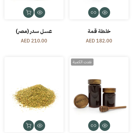
خلطة قمة
عسل سدر (مصر)
210.00 AED
182.00 AED
نفدت الكمية